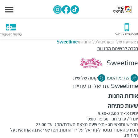
אפליקציית עזריאלי
עזריאלי גיפטקארד
ראשי
עזריאלי גבעתיים
לכל החנויות
Sweetime
>
>
>
חזרה לרשימת החנויות
Sweetime
הצג על המפה
קומה שלישית
Sweetime
עזריאלי גבעתיים
אודות החנות
שעות פתיחה
מוצ"ש ומוצאי חג - חצי שעה מצאת השבת/החג ועד 23:00
המידע האמור נמסר לעזריאלי על-ידי החנות, ועזריאלי איננה אחראית על