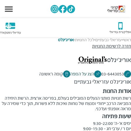
אפליקציית עזריאלי
עזריאלי גיפטקארד
ראשי
עזריאלי גבעתיים
לכל החנויות
אוריג'ינלס
>
>
>
חזרה לרשימת החנויות
אוריג'ינלס
03-6443053
הצג על המפה
קומה ראשונה
אוריג'ינלס
עזריאלי גבעתיים
אודות החנות
רשת חנויות מותגי הנעלים המובילים בעולם, בפריסה ארצית. הרשת היחידה
המביאה הרכב ייחודי ומנצח של נוחות ואיכות ללא פשרות, תוך כדי שמירה על
מראה אופנתי ועדכני.
שעות פתיחה