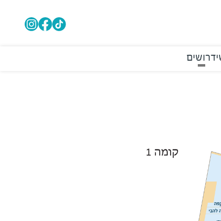
י
דרושים