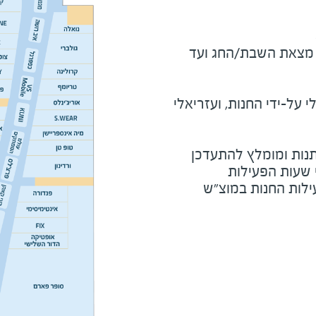
מוצ"ש ומוצאי חג - חצי שעה מצאת השבת/החג ועד 
על-ידי החנות, ועזריאלי
נות ומומלץ להתעדכן
י שעות הפעילות
ילות החנות במוצ"ש