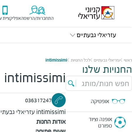
התחברות/הרשמה
אפליקציית ע
עזריאלי גבעתיים
ראשי
עזריאלי גבעתיים
לכל החנויות
intimissimi
החנויות שלנו
intimissimi
חפש חנות/מותג
036317247
אופטיקה
intimissimi
עזריאלי גבעתיי
אופנה וציוד
אודות החנות
ספורט
שעות פתיחה