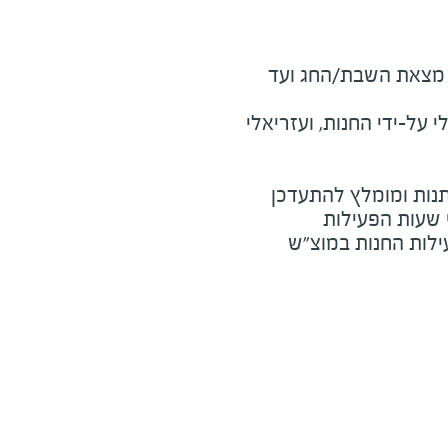
מוצ"ש ומוצאי חג - חצי שעה מצאת השבת/החג ועד 
על-ידי החנות, ועזריאלי
נות ומומלץ להתעדכן
י שעות הפעילות
ילות החנות במוצ"ש