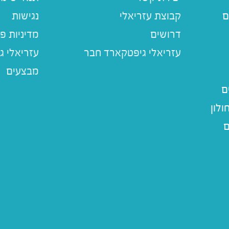
ם
קבוצת עזריאלי
נגישות
דרושים
מדיניות פ
עזריאלי ג
מבצעים
ם
לון
ם