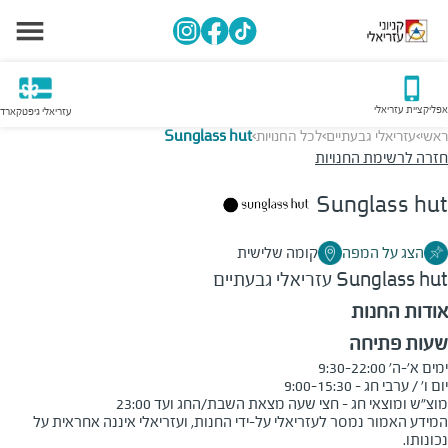
אפליקציית עזריאלי
עזריאלי גיפטקארד
ראשי
עזריאלי גבעתיים
לכל החנויות
Sunglass hut
>
>
>
חזרה לרשימת החנויות
Sunglass hut
הצג על המפה
קומה שלישית
Sunglass hut
עזריאלי גבעתיים
אודות החנות
שעות פתיחה
מוצ"ש ומוצאי חג - חצי שעה מצאת השבת/החג ועד 23:00
המידע האמור נמסר לעזריאלי על-ידי החנות, ועזריאלי איננה אחראית על