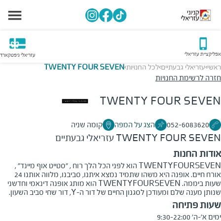
אפליקציית עזריאלי
עזריאלי גיפטקארד
ראשי
עזריאלי גבעתיים
לכל החנויות
TWENTY FOUR SEVEN
>
>
>
חזרה לרשימת החנויות
TWENTY FOUR SEVEN
052-6083620
הצג על המפה
קומה שניה
TWENTY FOUR SEVEN
עזריאלי גבעתיים
אודות החנות
TWENTYFOURSEVEN הוא לפני הכל הלך רוח , "סטייט אוף מיינד" ,
אורח חיים. אופנה היא משהו שתמיד נמצא איתנו, סביבנו, מלווה אותנו 24
שעות ביממה. TWENTYFOURSEVEN הוא מותג אופנה דינאמי וחדשני
שנותן מענה שלם ומעודכן לסגנון החיים של דור ה-Y, דור שחי סביב השעון.
שעות פתיחה