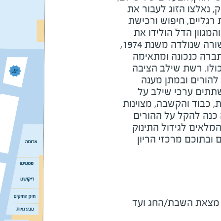
וק, נאלצו הזוג לעבור את
רגליים, חיפוש ורכישת
מגוון הדל הולידו את
הרעיון להקים את שילב. הבשורה שנולדה משנת 1974,
תברה כנכונה ומתאימה
כולו. רשת שילב הציבה
הורים ובמתן מענה
שתתים ערכי שילב על
ת, כבוד והקשבה, מצוינות
 כנה להקל על ההורים
מלאים לגידול התינוק
 לרשת 64 סניפים ובתוכם מרכזי הריון
מוצ"ש ומוצאי חג - חצי שעה מצאת השבת/החג ועד 