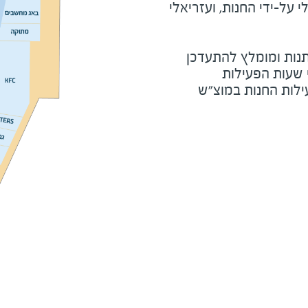
על-ידי החנות, ועזריאלי
נות ומומלץ להתעדכן
י שעות הפעילות
ילות החנות במוצ"ש