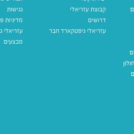
ם
קבוצת עזריאלי
נגישות
דרושים
מדיניות פ
עזריאלי ג
מבצעים
ם
לון
ם