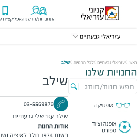
התחברות/הרשמה
אפליקציית ע
עזריאלי גבעתיים
ראשי
עזריאלי גבעתיים
לכל החנויות
שילב
החנויות שלנו
שילב
חפש חנות/מותג
03-5569876
אופטיקה
שילב
עזריאלי גבעתיים
אופנה וציוד
אודות החנות
ספורט
בשנת 1974 נולד לאיצ