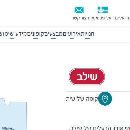
זריאלי
עזריאלי גיפטקארד
צור קשר
חנויות
אירועים
מבצעים
קופונים
מידע שימוש
קומה שלישית
יק ושושי אורן, הבעלים של שילב,