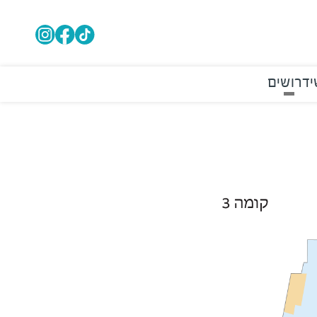
י
דרושים