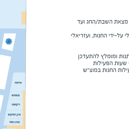
מוצ"ש ומוצאי חג - חצי שעה מצאת השבת/החג ועד 
על-ידי החנות, ועזריאלי
נות ומומלץ להתעדכן
י שעות הפעילות
ילות החנות במוצ"ש