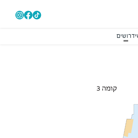
י
דרושים