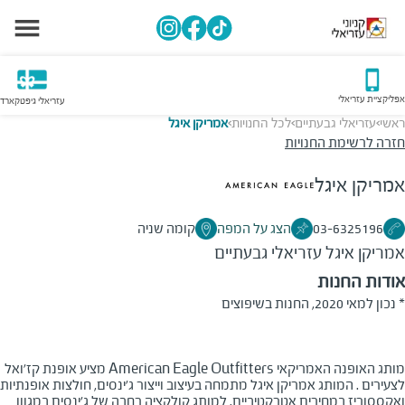
אפליקציית עזריאלי
עזריאלי גיפטקארד
ראשי
עזריאלי גבעתיים
לכל החנויות
אמריקן איגל
>
>
>
חזרה לרשימת החנויות
אמריקן איגל
03-6325196
הצג על המפה
קומה שניה
אמריקן איגל
עזריאלי גבעתיים
אודות החנות
* נכון למאי 2020, החנות בשיפוצים
מותג האופנה האמריקאי American Eagle Outfitters מציע אופנת קז'ואל
לצעירים . המותג אמריקן איגל מתמחה בעיצוב וייצור ג'ינסים, חולצות אופנתיות
ואקססוריז במחירים אטרקטיביים. למותג קולקציה רחבה של ג'ינסים במגוון