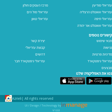
עזריאלי מודיעין
מרכז העסקים חולון
עזריאלי אאוטלט הרצליה
עזריאלי מול הים
עזריאלי חיפה
עזריאלי טאון
עזריאלי אאוטלט אור יהודה
קישורים נוספים
תנאי שימוש
יצירת קשר
נגישות
קבוצת עזריאלי
מדיניות פרטיות
דרושים
עזריאלי גיפטקארד
עזריאלי גיפטקארד חבר‎
מבצעים
נסו את האפליקציה שלנו
Azrieli
All rights reserved |
UI / Design / Technology by
v1.0.0