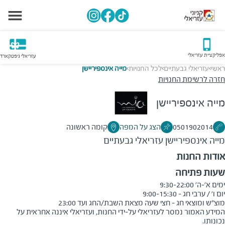
אפליקציית עזריאלי
עזריאלי גיפטקארד
ראשי
עזריאלי גבעתיים
לכל החנויות
מייה אינספיריישן
>
>
>
חזרה לרשימת החנויות
מייה אינספיריישן
0501902014
הצג על המפה
קומה ראשונה
מייה אינספיריישן
עזריאלי גבעתיים
אודות החנות
שעות פתיחה
מוצ"ש ומוצאי חג - חצי שעה מצאת השבת/החג ועד 23:00
המידע האמור נמסר לעזריאלי על-ידי החנות, ועזריאלי איננה אחראית על