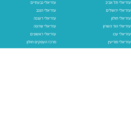
עזריאלי תל אביב
עזריאלי גבעתיים
עזריאלי ירושלים
עזריאלי הנגב
עזריאלי חולון
עזריאלי רעננה
עזריאלי הוד השרון
עזריאלי שרונה
עזריאלי עכו
עזריאלי ראשונים
עזריאלי מודיעין
מרכז העסקים חולון
עזריאלי אאוטלט הרצליה
עזריאלי מול הים
עזריאלי חיפה
עזריאלי טאון
עזריאלי אאוטלט אור יהודה
קישורים נוספים
תנאי שימוש
יצירת קשר
נגישות
קבוצת עזריאלי
מדיניות פרטיות
דרושים
עזריאלי גיפטקארד
עזריאלי גיפטקארד חבר‎
מבצעים
נסו את האפליקציה שלנו