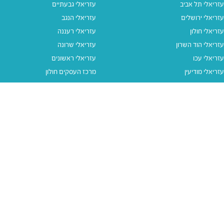
עזריאלי תל אביב
עזריאלי גבעתיים
עזריאלי ירושלים
עזריאלי הנגב
עזריאלי חולון
עזריאלי רעננה
עזריאלי הוד השרון
עזריאלי שרונה
עזריאלי עכו
עזריאלי ראשונים
עזריאלי מודיעין
מרכז העסקים חולון
עזריאלי אאוטלט הרצליה
עזריאלי מול הים
עזריאלי חיפה
עזריאלי טאון
עזריאלי אאוטלט אור יהודה
קישורים נוספים
תנאי שימוש
יצירת קשר
נגישות
קבוצת עזריאלי
מדיניות פרטיות
דרושים
עזריאלי גיפטקארד
עזריאלי גיפטקארד חבר‎
מבצעים
נסו את האפליקציה שלנו