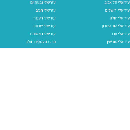
עזריאלי תל אביב
עזריאלי גבעתיים
עזריאלי ירושלים
עזריאלי הנגב
עזריאלי חולון
עזריאלי רעננה
עזריאלי הוד השרון
עזריאלי שרונה
עזריאלי עכו
עזריאלי ראשונים
עזריאלי מודיעין
מרכז העסקים חולון
עזריאלי אאוטלט הרצליה
עזריאלי מול הים
עזריאלי חיפה
עזריאלי טאון
עזריאלי אאוטלט אור יהודה
קישורים נוספים
תנאי שימוש
יצירת קשר
נגישות
קבוצת עזריאלי
מדיניות פרטיות
דרושים
עזריאלי גיפטקארד
עזריאלי גיפטקארד חבר‎
מבצעים
נסו את האפליקציה שלנו