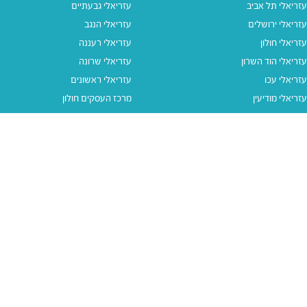
עזריאלי תל אביב
עזריאלי גבעתיים
עזריאלי ירושלים
עזריאלי הנגב
עזריאלי חולון
עזריאלי רעננה
עזריאלי הוד השרון
עזריאלי שרונה
עזריאלי עכו
עזריאלי ראשונים
עזריאלי מודיעין
מרכז העסקים חולון
עזריאלי אאוטלט הרצליה
עזריאלי מול הים
עזריאלי חיפה
עזריאלי טאון
עזריאלי אאוטלט אור יהודה
קישורים נוספים
תנאי שימוש
יצירת קשר
נגישות
קבוצת עזריאלי
מדיניות פרטיות
דרושים
עזריאלי גיפטקארד
עזריאלי גיפטקארד חבר‎
מבצעים
נסו את האפליקציה שלנו