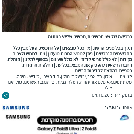
ברכישה של שני תכשיטים, תכשיט שלישי במתנה
תקף בכל סניפי הרשת | אין כפל מבצעים | על התכשיט הזול מבין כלל
התכשיטים הנרכשים | ניתן לממש הטבות מועדון | ניתן לממש ולצבור
נקודות | לא כולל פריטי קד"מ
|
לא כולל שעונים | בכפוף לתקנון | הנהלת
החברה רשאית להפסיק את המבצע בכל עת | החלפות והחזרות
כספיים-בהתאם למדיניות הרשת
קניונים
אילון, תל אביב, ירושלים, חולון, הוד השרון, מודיעין, חיפה,
משתתפים:
אאוטלט אור יהודה, רמלה, גבעתיים, הנגב, ראשונים, מול הים
אילת
בתוקף עד:
04.10.26
SAMSUNG