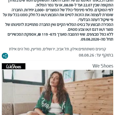
החברה, באתר האינטרנט של החברה ואצל המשווקים המורשים במהלך
התקופה שבין
22.07
ועד ל-08.08, או עד גמר המלאי,
לפי המוקדם. מלאי מינימלי כולל של המוצרים -2,000 יחידות. החברה
שומרת לעצמה את הזכות לסיים את המבצע ו/או כל חלק ממנו בכל עת על
פי שיקול דעתה הבלעדי.
המכירה תבוצע על בסיס המלאי הקיים ואין החברה מתחייבת לזמינותו של
מוצר ו/או דגם ו/או צבע מסוים.
ללא כפל מבצעים. שווי ההטבה מוערך 675– 119 ₪, אספקת המכשירים
תחל מה-09.08.2026.
קניונים משתתפים:
אילון, תל אביב, ירושלים, מודיעין, מול הים אילת
בתוקף עד:
08.08.26
We Shoes