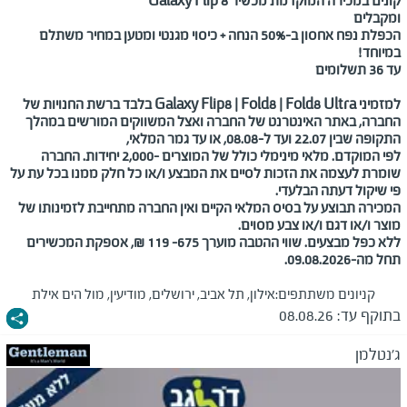
קונים במכירה המוקדמת מכשיר
Galaxy Flip 8
ומקבלים
הכפלת נפח אחסון ב-
50%
הנחה
+ כיסוי מגנטי ומטען במחיר משתלם
במיוחד!
עד 36 תשלומים
למזמיני
Galaxy Flip8 | Fold8 | Fold8 Ultra
בלבד ברשת החנויות של
החברה, באתר האינטרנט של החברה ואצל המשווקים המורשים במהלך
התקופה שבין
22.07
ועד ל-08.08, או עד גמר המלאי,
לפי המוקדם. מלאי מינימלי כולל של המוצרים -2,000 יחידות. החברה
שומרת לעצמה את הזכות לסיים את המבצע ו/או כל חלק ממנו בכל עת על
פי שיקול דעתה הבלעדי.
המכירה תבוצע על בסיס המלאי הקיים ואין החברה מתחייבת לזמינותו של
מוצר ו/או דגם ו/או צבע מסוים.
ללא כפל מבצעים. שווי ההטבה מוערך 675– 119 ₪, אספקת המכשירים
תחל מה-09.08.2026.
קניונים משתתפים:
אילון, תל אביב, ירושלים, מודיעין, מול הים אילת
בתוקף עד:
08.08.26
ג'נטלמן