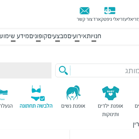
זריאלי
עזריאלי גיפטקארד
צור קשר
חנויות
אירועים
מבצעים
קופונים
מידע שימושי
ותג
ם
אופנת ילדים
אופנת נשים
הלבשה תחתונה
הנעלת 
ותינוקות
ין