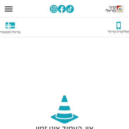
אפליקציית עזריאלי
עזריאלי גיפטקארד
אוי, העמוד אינו זמין