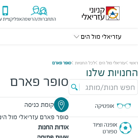
התחברות/הרשמה
אפליקציית ע
עזריאלי מול הים
ראשי
עזריאלי מול הים
לכל החנויות
סופר פארם
החנויות שלנו
סופר פארם
חפש חנות/מותג
קומת כניסה
אופטיקה
סופר פארם
עזריאלי מול הים
אופנה וציוד
אודות החנות
ספורט
שעות פתיחה