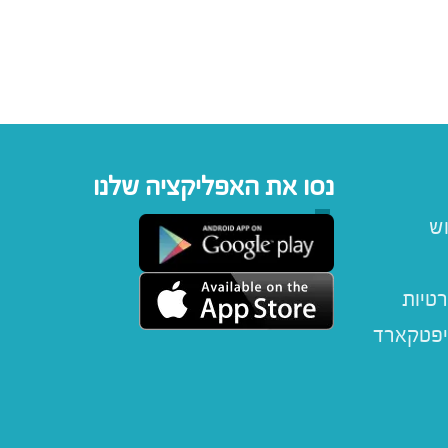
נסו את האפליקציה שלנו
וש
רטיות
יפטקארד