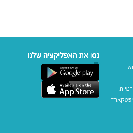
נסו את האפליקציה שלנו
וש
רטיות
יפטקארד