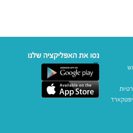
נסו את האפליקציה שלנו
וש
רטיות
יפטקארד