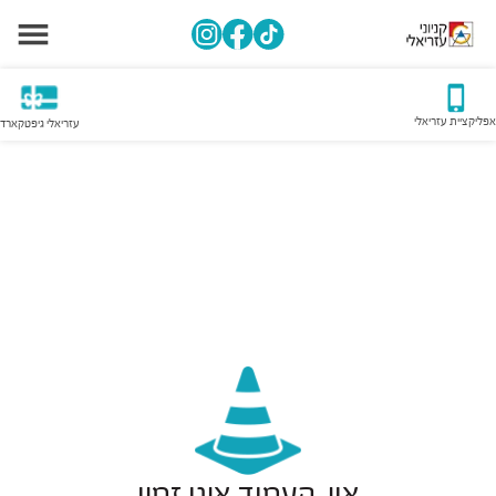
אפליקציית עזריאלי
עזריאלי גיפטקארד
אוי, העמוד אינו זמין