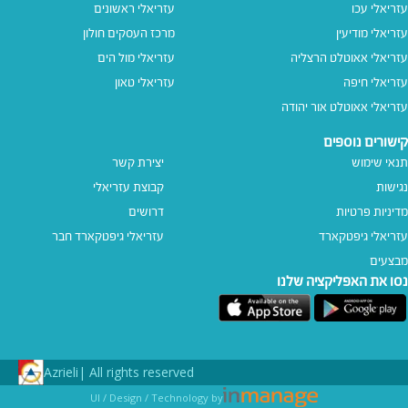
עזריאלי עכו
עזריאלי ראשונים
עזריאלי מודיעין
מרכז העסקים חולון
עזריאלי אאוטלט הרצליה
עזריאלי מול הים
עזריאלי חיפה
עזריאלי טאון
עזריאלי אאוטלט אור יהודה
קישורים נוספים
תנאי שימוש
יצירת קשר
נגישות
קבוצת עזריאלי
מדיניות פרטיות
דרושים
עזריאלי גיפטקארד
עזריאלי גיפטקארד חבר‎
מבצעים
נסו את האפליקציה שלנו
Azrieli
All rights reserved |
UI / Design / Technology by