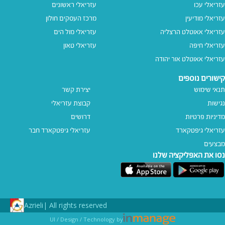
עזריאלי עכו
עזריאלי ראשונים
עזריאלי מודיעין
מרכז העסקים חולון
עזריאלי אאוטלט הרצליה
עזריאלי מול הים
עזריאלי חיפה
עזריאלי טאון
עזריאלי אאוטלט אור יהודה
קישורים נוספים
תנאי שימוש
יצירת קשר
נגישות
קבוצת עזריאלי
מדיניות פרטיות
דרושים
עזריאלי גיפטקארד
עזריאלי גיפטקארד חבר‎
מבצעים
נסו את האפליקציה שלנו
Azrieli
All rights reserved |
UI / Design / Technology by