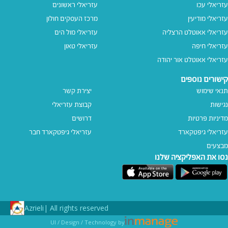
עזריאלי עכו
עזריאלי ראשונים
עזריאלי מודיעין
מרכז העסקים חולון
עזריאלי אאוטלט הרצליה
עזריאלי מול הים
עזריאלי חיפה
עזריאלי טאון
עזריאלי אאוטלט אור יהודה
קישורים נוספים
תנאי שימוש
יצירת קשר
נגישות
קבוצת עזריאלי
מדיניות פרטיות
דרושים
עזריאלי גיפטקארד
עזריאלי גיפטקארד חבר‎
מבצעים
נסו את האפליקציה שלנו
Azrieli
All rights reserved |
UI / Design / Technology by