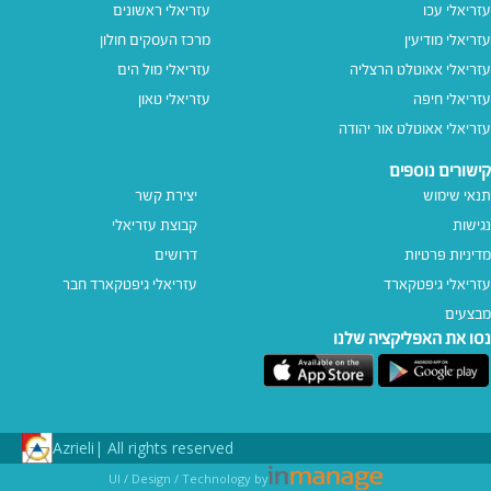
עזריאלי עכו
עזריאלי ראשונים
עזריאלי מודיעין
מרכז העסקים חולון
עזריאלי אאוטלט הרצליה
עזריאלי מול הים
עזריאלי חיפה
עזריאלי טאון
עזריאלי אאוטלט אור יהודה
קישורים נוספים
תנאי שימוש
יצירת קשר
נגישות
קבוצת עזריאלי
מדיניות פרטיות
דרושים
עזריאלי גיפטקארד
עזריאלי גיפטקארד חבר‎
מבצעים
נסו את האפליקציה שלנו
Azrieli
All rights reserved |
UI / Design / Technology by