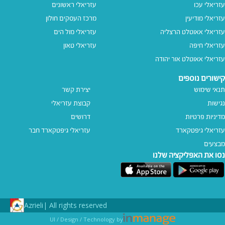
עזריאלי עכו
עזריאלי ראשונים
עזריאלי מודיעין
מרכז העסקים חולון
עזריאלי אאוטלט הרצליה
עזריאלי מול הים
עזריאלי חיפה
עזריאלי טאון
עזריאלי אאוטלט אור יהודה
קישורים נוספים
תנאי שימוש
יצירת קשר
נגישות
קבוצת עזריאלי
מדיניות פרטיות
דרושים
עזריאלי גיפטקארד
עזריאלי גיפטקארד חבר‎
מבצעים
נסו את האפליקציה שלנו
Azrieli
All rights reserved |
UI / Design / Technology by