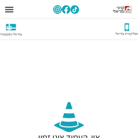
אפליקציית עזריאלי
עזריאלי גיפטקארד
אוי, העמוד אינו זמין