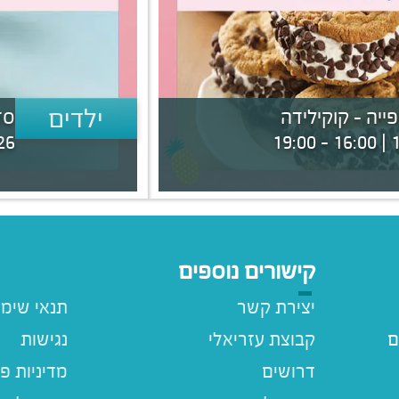
ילדים
ייה - קוקילידה
סד
 19:00
17
קישורים נוספים
יצירת קשר
תנאי שימ
ם
קבוצת עזריאלי
נגישות
דרושים
מדיניות פ