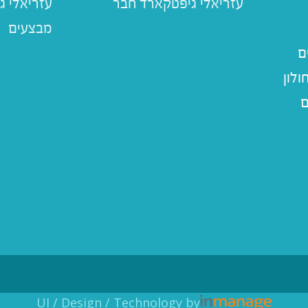
עזריאלי ג
מבצעים
ם
לון
ם
UI / Design / Technology by