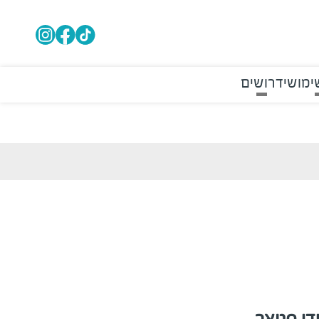
ימושי
דרושים
די סטאר