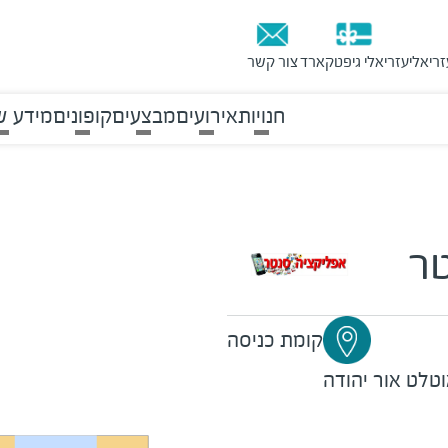
זריאלי
עזריאלי גיפטקארד
צור קשר
חנויות
אירועים
מבצעים
קופונים
מידע ש
ר
קומת כניסה
טלט אור יהודה