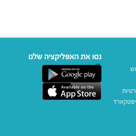
נסו את האפליקציה שלנו
וש
רטיות
יפטקארד