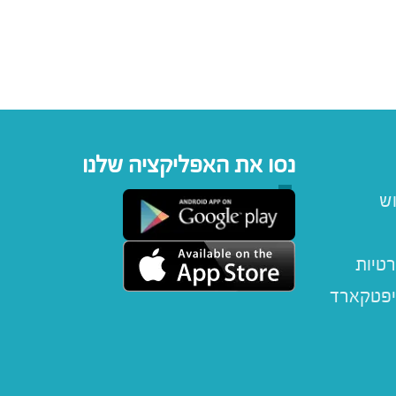
נסו את האפליקציה שלנו
וש
רטיות
יפטקארד