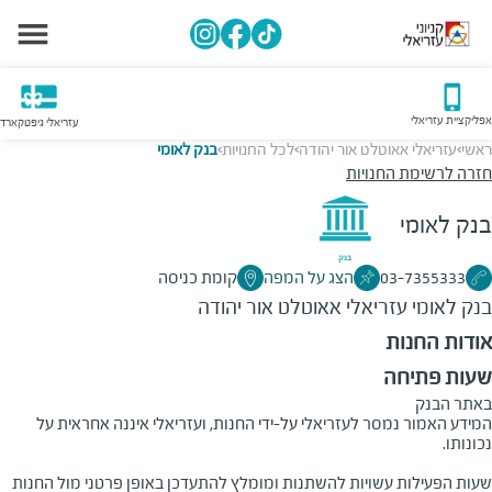
אפליקציית עזריאלי
עזריאלי גיפטקארד
ראשי
עזריאלי אאוטלט אור יהודה
לכל החנויות
בנק לאומי
>
>
>
חזרה לרשימת החנויות
בנק לאומי
03-7355333
הצג על המפה
קומת כניסה
בנק לאומי
עזריאלי אאוטלט אור יהודה
אודות החנות
שעות פתיחה
באתר הבנק
המידע האמור נמסר לעזריאלי על-ידי החנות, ועזריאלי איננה אחראית על
שעות הפעילות עשויות להשתנות ומומלץ להתעדכן באופן פרטני מול החנות