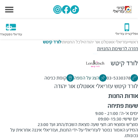
אפליקציית עזריאלי
עזריאלי גיפטקארד
ראשי
עזריאלי אאוטלט אור יהודה
לכל החנויות
לורד קיטש
>
>
>
חזרה לרשימת החנויות
לורד קיטש
03-5330378
הצג על המפה
קומת כניסה
לורד קיטש
עזריאלי אאוטלט אור יהודה
אודות החנות
שעות פתיחה
מוצ"ש ומוצאי חג: חצי שעה מצאת השבת/החג ועד 23:00
המידע האמור נמסר לעזריאלי על-ידי החנות, ועזריאלי איננה אחראית על