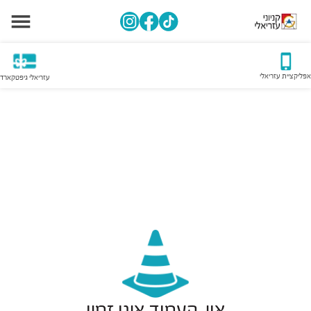
אפליקציית עזריאלי
עזריאלי גיפטקארד
אוי, העמוד אינו זמין