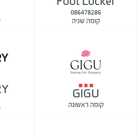
Foot Locker
086478286
קומה שניה
ק
RY
GIGU
1
קומה ראשונה
ק