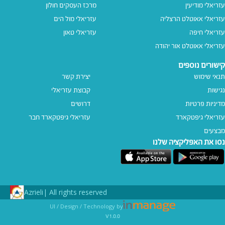
עזריאלי מודיעין
מרכז העסקים חולון
עזריאלי אאוטלט הרצליה
עזריאלי מול הים
עזריאלי חיפה
עזריאלי טאון
עזריאלי אאוטלט אור יהודה
קישורים נוספים
תנאי שימוש
יצירת קשר
נגישות
קבוצת עזריאלי
מדיניות פרטיות
דרושים
עזריאלי גיפטקארד
עזריאלי גיפטקארד חבר‎
מבצעים
נסו את האפליקציה שלנו
Azrieli
All rights reserved |
UI / Design / Technology by
v1.0.0