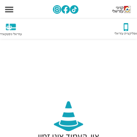
אפליקציית עזריאלי
עזריאלי גיפטקארד
אוי, העמוד אינו זמין