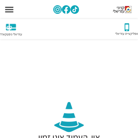
אפליקציית עזריאלי
עזריאלי גיפטקארד
אוי, העמוד אינו זמין