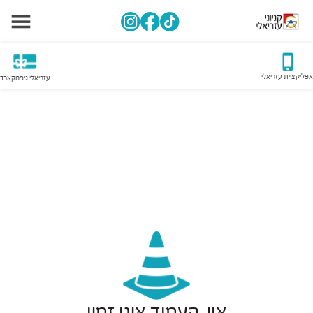
אפליקציית עזריאלי
עזריאלי גיפטקארד
אוי, העמוד אינו זמין