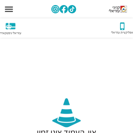
אפליקציית עזריאלי
עזריאלי גיפטקארד
אוי, העמוד אינו זמין