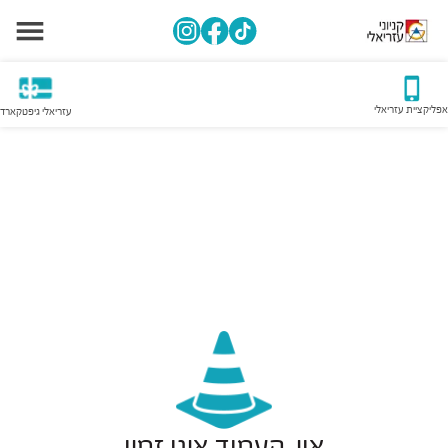
אפליקציית עזריאלי
עזריאלי גיפטקארד
אוי, העמוד אינו זמין