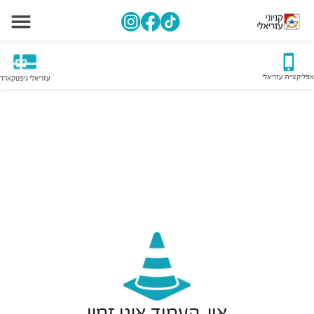
אפליקציית עזריאלי
עזריאלי גיפטקארד
אוי, העמוד אינו זמין