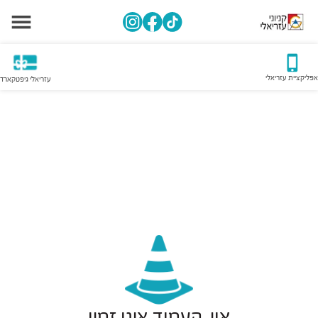
אפליקציית עזריאלי
עזריאלי גיפטקארד
אוי, העמוד אינו זמין