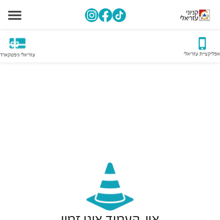
אפליקציית עזריאלי
עזריאלי גיפטקארד
אוי, העמוד אינו זמין