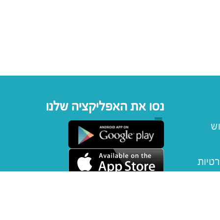
נסו את האפליקציה שלנו
וש
רטיות
יפטקארד