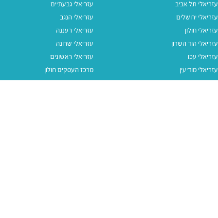
עזריאלי תל אביב
עזריאלי גבעתיים
עזריאלי ירושלים
עזריאלי הנגב
עזריאלי חולון
עזריאלי רעננה
עזריאלי הוד השרון
עזריאלי שרונה
עזריאלי עכו
עזריאלי ראשונים
עזריאלי מודיעין
מרכז העסקים חולון
עזריאלי אאוטלט הרצליה
עזריאלי מול הים
עזריאלי חיפה
עזריאלי טאון
עזריאלי אאוטלט אור יהודה
קישורים נוספים
תנאי שימוש
יצירת קשר
נגישות
קבוצת עזריאלי
מדיניות פרטיות
דרושים
עזריאלי גיפטקארד
עזריאלי גיפטקארד חבר‎
מבצעים
נסו את האפליקציה שלנו