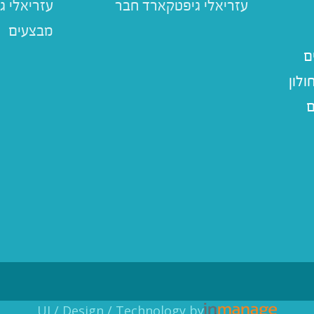
עזריאלי ג
מבצעים
ם
לון
ם
UI / Design / Technology by