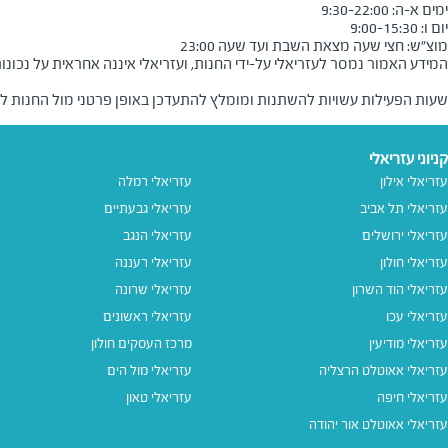
ות במוצ"ש ובמוצאי החג.