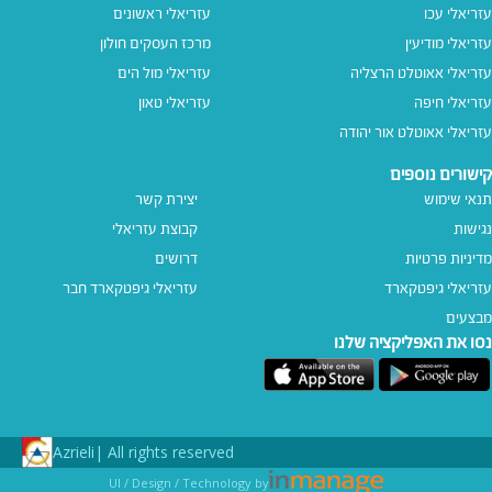
עזריאלי עכו
עזריאלי ראשונים
עזריאלי מודיעין
מרכז העסקים חולון
עזריאלי אאוטלט הרצליה
עזריאלי מול הים
עזריאלי חיפה
עזריאלי טאון
עזריאלי אאוטלט אור יהודה
קישורים נוספים
תנאי שימוש
יצירת קשר
נגישות
קבוצת עזריאלי
מדיניות פרטיות
דרושים
עזריאלי גיפטקארד
עזריאלי גיפטקארד חבר‎
מבצעים
נסו את האפליקציה שלנו
Azrieli
All rights reserved |
UI / Design / Technology by