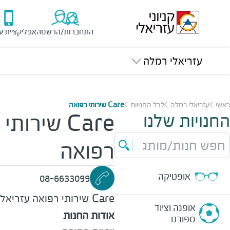
התחברות/הרשמה
אפליקציית ע
עזריאלי רמלה
ראשי
עזריאלי רמלה
לכל החנויות
Care שירותי רפואה
החנויות שלנו
Care שירותי
חפש חנות/מותג
רפואה
אופטיקה
08-6633099
Care שירותי רפואה
עזריאלי
אופנה וציוד
אודות החנות
ספורט