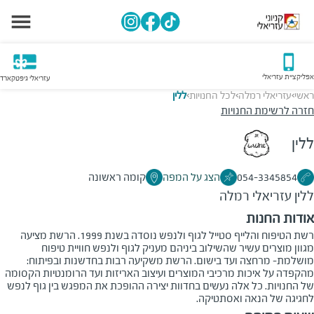
אפליקציית עזריאלי
עזריאלי גיפטקארד
ראשי
עזריאלי רמלה
לכל החנויות
ללין
>
>
>
חזרה לרשימת החנויות
ללין
054-3345854
הצג על המפה
קומה ראשונה
ללין
עזריאלי רמלה
אודות החנות
רשת הטיפוח והלייף סטייל לגוף ולנפש נוסדה בשנת 1999. הרשת מציעה
מגוון מוצרים עשיר שהשילוב ביניהם מעניק לגוף ולנפש חוויית טיפוח
מושלמת- מרחצה ועד בישום. הרשת משקיעה רבות בחדשנות ובפיתוח:
מהקפדה על איכות מרכיבי המוצרים ועיצוב האריזות ועד הרומנטיות הקסומה
של החנויות. כל אלה נעשים בחדוות יצירה ההופכת את המפגש בין גוף לנפש
לחגיגה של הנאה ואסתטיקה.